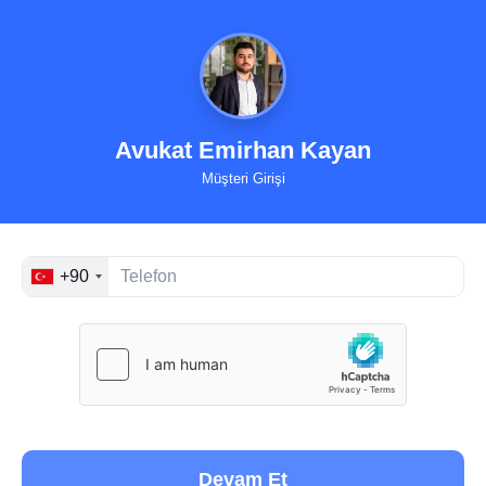
Avukat Emirhan Kayan
Müşteri Girişi
+90
Devam Et