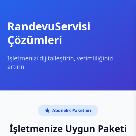
RandevuServisi
Çözümleri
İşletmenizi dijitalleştirin, verimliliğinizi
artırın
Abonelik Paketleri
İşletmenize Uygun Paketi