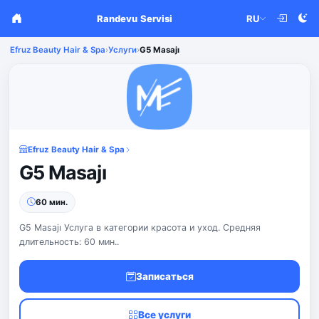
Randevu Servisi
RU
Efruz Beauty Hair & Spa
›
Услуги
›
G5 Masajı
Efruz Beauty Hair & Spa
G5 Masajı
60 мин.
G5 Masajı Услуга в категории красота и уход. Средняя
длительность: 60 мин..
Записаться
Все услуги