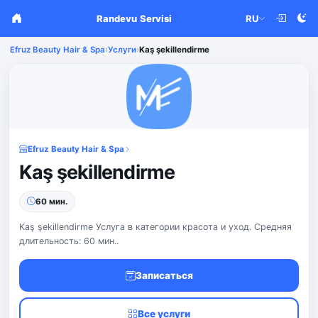
Randevu Servisi
RU
Efruz Beauty Hair & Spa
›
Услуги
›
Kaş şekillendirme
Efruz Beauty Hair & Spa
Kaş şekillendirme
60 мин.
Kaş şekillendirme Услуга в категории красота и уход. Средняя
длительность: 60 мин..
Записаться
Все услуги