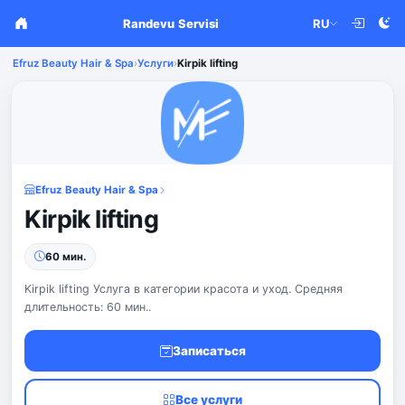
Randevu Servisi
RU
Efruz Beauty Hair & Spa
›
Услуги
›
Kirpik lifting
Efruz Beauty Hair & Spa
Kirpik lifting
60 мин.
Kirpik lifting Услуга в категории красота и уход. Средняя
длительность: 60 мин..
Записаться
Все услуги