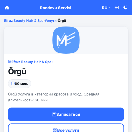
Randevu Servisi
RU
Efruz Beauty Hair & Spa
›
Услуги
›
Örgü
Efruz Beauty Hair & Spa
Örgü
60 мин.
Örgü Услуга в категории красота и уход. Средняя
длительность: 60 мин..
Записаться
Все услуги