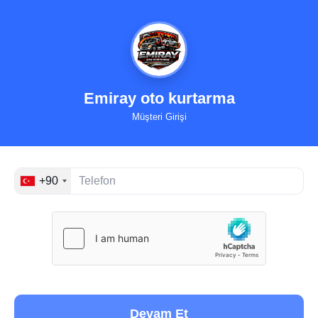
Emiray oto kurtarma
Müşteri Girişi
+90
Devam Et