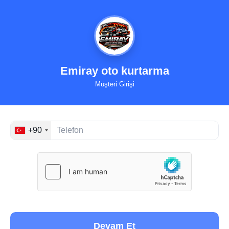
Emiray oto kurtarma
Müşteri Girişi
+90
Devam Et