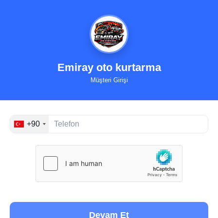
Emiray oto kurtarma
Müşteri Girişi
+90
Devam Et