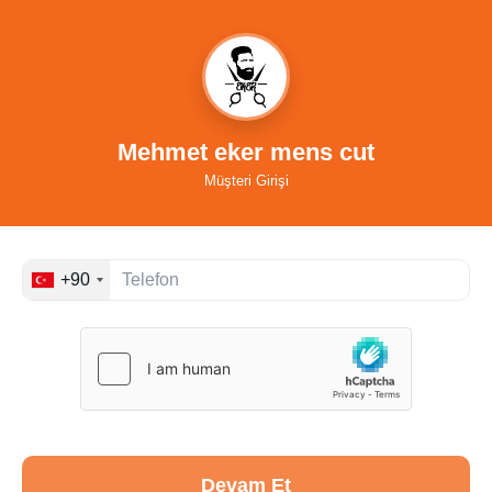
Mehmet eker mens cut
Müşteri Girişi
+90
Devam Et