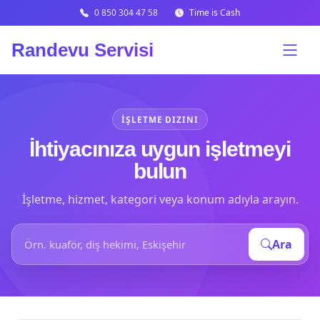
0 850 304 47 58
Time is Cash
Randevu Servisi
İŞLETME DIZINI
İhtiyacınıza uygun işletmeyi
bulun
İşletme, hizmet, kategori veya konum adıyla arayın.
İşletme veya hizmet ara
Ara