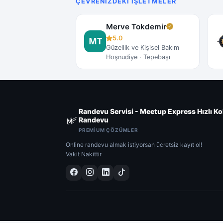
ÇEVRENIZDEKI İŞLETMELER
Merve Tokdemir
5.0
Güzellik ve Kişisel Bakım
Hoşnudiye · Tepebaşı
Randevu Servisi - Meetup Express Hızlı Ko
Randevu
PREMIUM ÇÖZÜMLER
Online randevu almak istiyorsan ücretsiz kayıt ol!
Vakit Nakittir