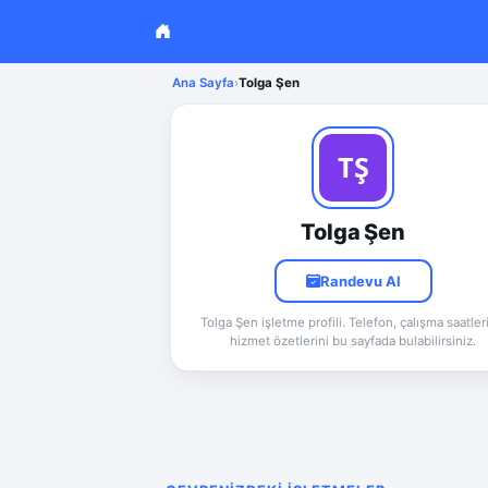
Ana Sayfa
›
Tolga Şen
Tolga Şen
Randevu Al
Tolga Şen işletme profili. Telefon, çalışma saatler
hizmet özetlerini bu sayfada bulabilirsiniz.