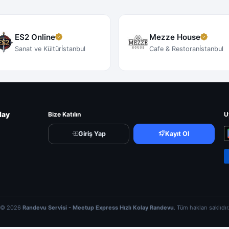
ES2 Online
Mezze House
Sanat ve Kültür
İstanbul
Cafe & Restoran
İstanbul
lay
Bize Katılın
U
Giriş Yap
Kayıt Ol
© 2026
Randevu Servisi - Meetup Express Hızlı Kolay Randevu
. Tüm hakları saklıdır