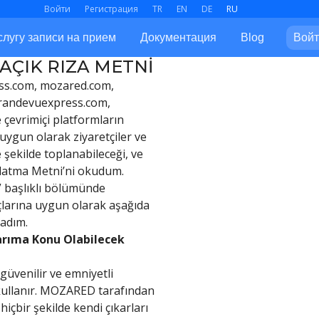
Войти
Регистрация
TR
EN
DE
RU
слугу записи на прием
Документация
Blog
Войт
 AÇIK RIZA METNİ
ess.com, mozared.com,
, randevuexpress.com,
e çevrimiçi platformların
 uygun olarak ziyaretçiler ve
ne şekilde toplanabileceği, ve
ınlatma Metni’ni okudum.
” başlıklı bölümünde
açlarına uygun olarak aşağıda
ladım.
tarıma Konu Olabilecek
güvenilir ve emniyetli
 kullanır. MOZARED tarafından
hiçbir şekilde kendi çıkarları