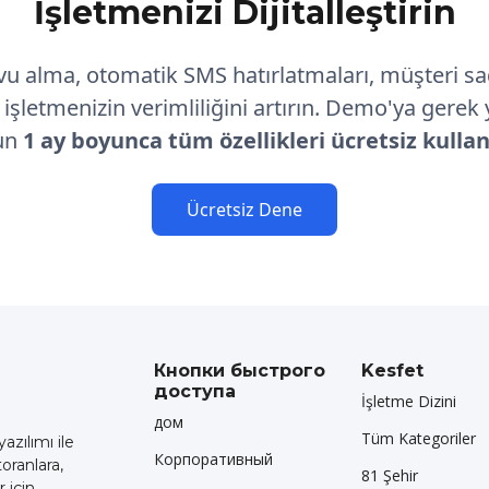
İşletmenizi Dijitalleştirin
vu alma, otomatik SMS hatırlatmaları, müşteri s
e işletmenizin verimliliğini artırın. Demo'ya gerek
un
1 ay boyunca tüm özellikleri ücretsiz kulla
Ücretsiz Dene
Кнопки быстрого
Kesfet
доступа
İşletme Dizini
дом
Tüm Kategoriler
zılımı ile
Корпоративный
oranlara,
81 Şehir
 için