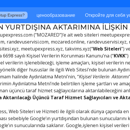
ценообразование
Откройте для себя у
tup Express?
İN YURTDIŞINA AKTARIMINA İLİŞKİN
etupexpress.com ("MOZARED")‘e ait web siteleri meetupexpr
om, randevuservisi.com, mozared.online, randevuservisi.xyz
itesi.xyz, meetupexpress.xyz, takvims.xyz(“
Web Siteleri
”) v
da 6698 sayılı Kişisel Verilerin Korunması Kanunu’na (“
KVKK
”)
sel verilerin işlenebileceği, işleme amaçları, kişisel verilerin 
 yönelik diğer hususlar ile ilgili Web Sitesi’nde bulunan Ayd
amam halinde Aydınlatma Metni’nin, “
Kişisel Verilerin Aktarımı
ilerimin Aydınlatma Metni’nde belirtilen işleme şartları ve am
unan üçüncü taraf hizmet sağlayıcılarına aktarılabileceğini an
nda Aktarılacağı Üçüncü Taraf Hizmet Sağlayıcıları ve Ak
, Web Siteleri ve Hizmeti ile ilgili olarak dünya çapında en 
lması sebebiyle Google’ın yurtdışından bulunan sunucularını
gle’ın sunucularında saklanır. Google,işlenen kişisel verileri 