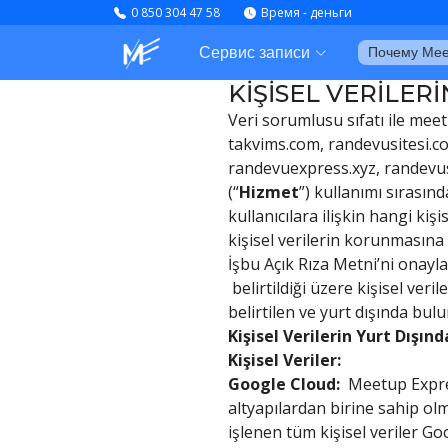
0 850 304 47 58
Время - деньги
Сервис записи
Почему Mee
KİŞİSEL VERİLER
Veri sorumlusu sıfatı ile me
takvims.com, randevusitesi.c
randevuexpress.xyz, randevus
(“
Hizmet
”) kullanımı sırasın
kullanıcılara ilişkin hangi kişi
kişisel verilerin korunmasına
İşbu Açık Rıza Metni’ni onayl
belirtildiği üzere kişisel ver
belirtilen ve yurt dışında bul
Kişisel Verilerin Yurt Dışı
Kişisel Veriler:
Google Cloud:
Meetup Express
altyapılardan birine sahip o
işlenen tüm kişisel veriler Goo