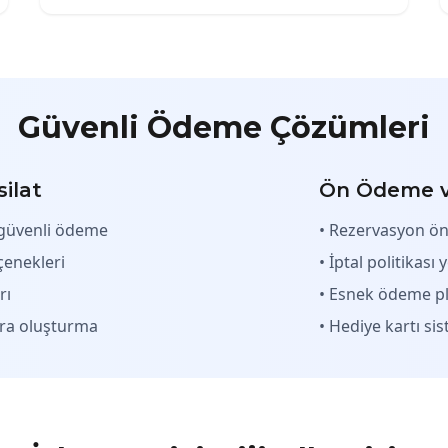
Güvenli Ödeme Çözümleri
ilat
Ön Ödeme v
e güvenli ödeme
• Rezervasyon ö
çenekleri
• İptal politikası
rı
• Esnek ödeme pl
ura oluşturma
• Hediye kartı si