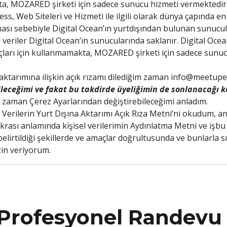
ta, MOZARED şirketi için sadece sunucu hizmeti vermektedir
, Web Siteleri ve Hizmeti ile ilgili olarak dünya çapında en 
ması sebebiyle Digital Ocean’ın yurtdışından bulunan sunucu
veriler Digital Ocean’ın sunucularında saklanır. Digital Ocean,
açları için kullanmamakta, MOZARED şirketi için sadece sunu
a aktarımına ilişkin açık rızamı dilediğim zaman
info@meetupe
ileceğimi ve fakat bu takdirde üyeliğimin de sonlanacağı k
im zaman Çerez Ayarlarından değiştirebileceğimi anladım.
l Verilerin Yurt Dışına Aktarımı Açık Rıza Metni’ni okudum, a
krası anlamında kişisel verilerimin Aydınlatma Metni ve işbu K
elirtildiği şekillerde ve amaçlar doğrultusunda ve bunlarla s
zin veriyorum.
n Profesyonel Randevu