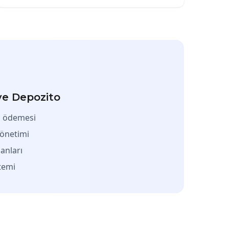
e Depozito
n ödemesi
 yönetimi
anları
stemi