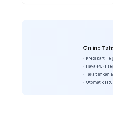
Online Tahs
• Kredi kartı il
• Havale/EFT se
• Taksit imkanla
• Otomatik fat