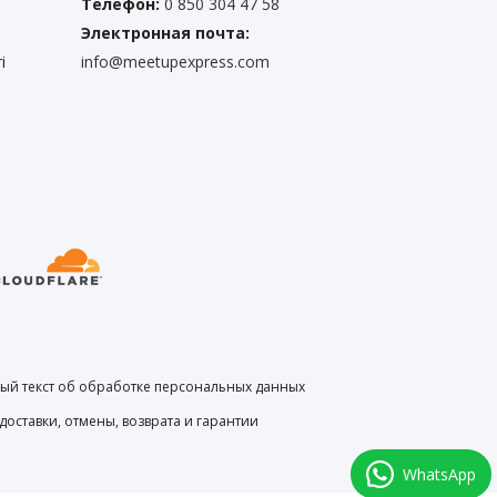
Телефон:
0 850 304 47 58
Электронная почта:
i
info@meetupexpress.com
й текст об обработке персональных данных
доставки, отмены, возврата и гарантии
WhatsApp