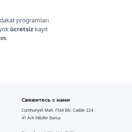
adakat programları
 yok
ücretsiz
kayıt
nın
.
Свяжитесь с нами
Cumhuriyet Mah. FSM Blv. Cadde 224
41 A/A Nilüfer Bursa