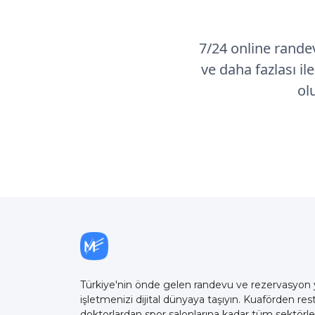
7/24 online rande
ve daha fazlası il
ol
Türkiye'nin önde gelen randevu ve rezervasyon ya
işletmenizi dijital dünyaya taşıyın. Kuaförden rest
doktorlardan spor salonlarına kadar tüm sektörler