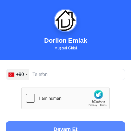
Dorlion Emlak
Müşteri Girişi
+90
Devam Et