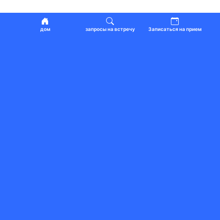
дом
запросы на встречу
Записаться на прием
КОМПАНИИ ПОБЛИЗОСТИ
Показать все
Altun Mobilya Mersin
Сборка Мебели
Mersin
Merve Tokdemir
5.0
Красота и Уход
Hoşnudiye · Tepebaşı
ES2 Online
Искусство и Культура
İstanbul