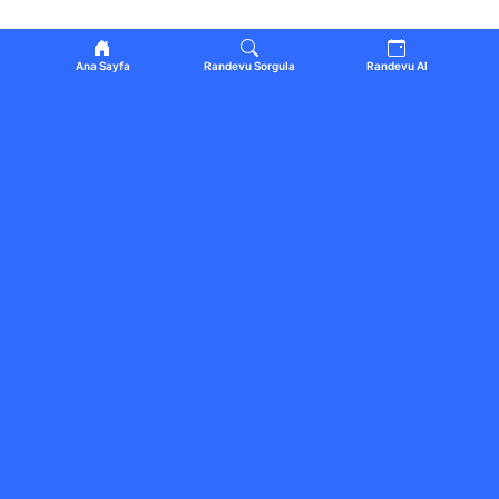
Ana Sayfa
Randevu Sorgula
Randevu Al
ÇEVRENIZDEKI İŞLETMELER
Tümünü gör
Altun Mobilya Mersin
Mobilya Montajı
Mersin
Merve Tokdemir
5.0
Güzellik ve Kişisel Bakım
Hoşnudiye · Tepebaşı
ES2 Online
Sanat ve Kültür
İstanbul