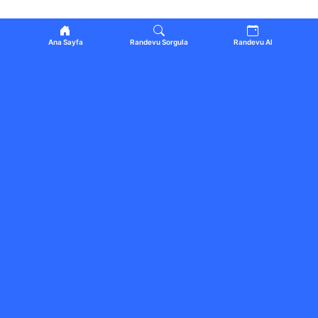
Ana Sayfa
Randevu Sorgula
Randevu Al
ÇEVRENIZDEKI İŞLETMELER
Tümünü gör
Merve Tokdemir
5.0
Güzellik ve Kişisel Bakım
Hoşnudiye · Tepebaşı
ES2 Online
Sanat ve Kültür
İstanbul
Mezze House
Cafe & Restoran
İstanbul