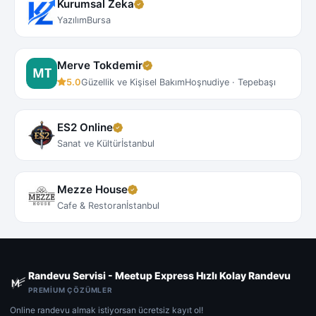
Kurumsal Zeka
Yazılım
Bursa
Merve Tokdemir
5.0
Güzellik ve Kişisel Bakım
Hoşnudiye · Tepebaşı
ES2 Online
Sanat ve Kültür
İstanbul
Mezze House
Cafe & Restoran
İstanbul
Randevu Servisi - Meetup Express Hızlı Kolay Randevu
PREMIUM ÇÖZÜMLER
Online randevu almak istiyorsan ücretsiz kayıt ol!