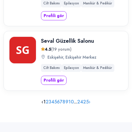
Cilt Bakımı
Epilasyon
Manikür & Pedikür
Profili gör
Seval Güzellik Salonu
4.5
(19 yorum)
Eskişehir, Eskişehir Merkez
Cilt Bakımı
Epilasyon
Manikür & Pedikür
Profili gör
‹
1
2
3
4
5
6
7
8
9
10
...
24
25
›