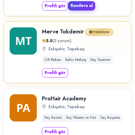
Randevu al
Profili gör
Merve Tokdemir
PREMIUM
5.0
(2 yorum)
Eskişehir, Tepebaşı
Cilt Bakımı
Kalıcı Makyaj
Kaş Tasarımı
Profili gör
ProHair Academy
Eskişehir, Tepebaşı
Saç Kesimi
Saç Yıkama ve Fön
Saç Boyama
Profili gör