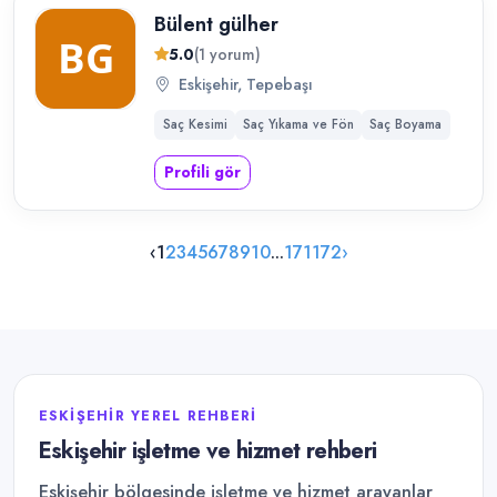
Bülent gülher
5.0
(1 yorum)
Eskişehir, Tepebaşı
Saç Kesimi
Saç Yıkama ve Fön
Saç Boyama
Profili gör
‹
1
2
3
4
5
6
7
8
9
10
...
171
172
›
ESKIŞEHIR YEREL REHBERI
Eskişehir işletme ve hizmet rehberi
Eskişehir bölgesinde işletme ve hizmet arayanlar