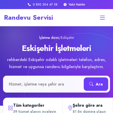
0 850 304 47 58
Vakit Nakittir
Randevu Servisi
İşletme dizini
/
Eskişehir
Eskişehir İşletmeleri
rehberdeki Eskişehir odaklı işletmeleri telefon, adres,
hizmet ve uygunsa randevu bilgileriyle karşılaştırın.
İşletme veya hizmet ara
Ara
Tüm kategoriler
Şehre göre ara
59 hizmet alanını inceleyin
81 ilin dizinine ulaşın