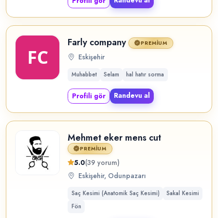
Profili gör
Farly company
PREMIUM
Eskişehir
Muhabbet
Selam
hal hatır sorma
Randevu al
Profili gör
Mehmet eker mens cut
PREMIUM
5.0
(39 yorum)
Eskişehir, Odunpazarı
Saç Kesimi (Anatomik Saç Kesimi)
Sakal Kesimi
Fön