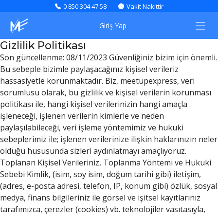
0 850 304 47 58
Vakit Nakittir
Giriş Yap
Gizlilik Politikası
Son güncellenme: 08/11/2023 Güvenliğiniz bizim için önemli.
Bu sebeple bizimle paylaşacağınız kişisel verileriz
hassasiyetle korunmaktadır. Biz, meetupexpress, veri
sorumlusu olarak, bu gizlilik ve kişisel verilerin korunması
politikası ile, hangi kişisel verilerinizin hangi amaçla
işleneceği, işlenen verilerin kimlerle ve neden
paylaşılabileceği, veri işleme yöntemimiz ve hukuki
sebeplerimiz ile; işlenen verilerinize ilişkin haklarınızın neler
olduğu hususunda sizleri aydınlatmayı amaçlıyoruz.
Toplanan Kişisel Verileriniz, Toplanma Yöntemi ve Hukuki
Sebebi Kimlik, (isim, soy isim, doğum tarihi gibi) iletişim,
(adres, e-posta adresi, telefon, IP, konum gibi) özlük, sosyal
medya, finans bilgileriniz ile görsel ve işitsel kayıtlarınız
tarafımızca, çerezler (cookies) vb. teknolojiler vasıtasıyla,