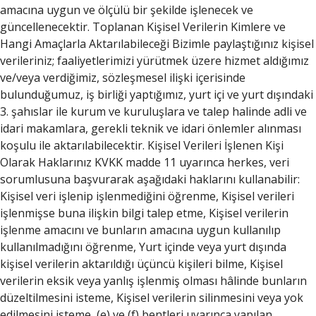
amacına uygun ve ölçülü bir şekilde işlenecek ve
güncellenecektir. Toplanan Kişisel Verilerin Kimlere ve
Hangi Amaçlarla Aktarılabileceği Bizimle paylaştığınız kişisel
verileriniz; faaliyetlerimizi yürütmek üzere hizmet aldığımız
ve/veya verdiğimiz, sözleşmesel ilişki içerisinde
bulunduğumuz, iş birliği yaptığımız, yurt içi ve yurt dışındaki
3. şahıslar ile kurum ve kuruluşlara ve talep halinde adli ve
idari makamlara, gerekli teknik ve idari önlemler alınması
koşulu ile aktarılabilecektir. Kişisel Verileri İşlenen Kişi
Olarak Haklarınız KVKK madde 11 uyarınca herkes, veri
sorumlusuna başvurarak aşağıdaki haklarını kullanabilir:
Kişisel veri işlenip işlenmediğini öğrenme, Kişisel verileri
işlenmişse buna ilişkin bilgi talep etme, Kişisel verilerin
işlenme amacını ve bunların amacına uygun kullanılıp
kullanılmadığını öğrenme, Yurt içinde veya yurt dışında
kişisel verilerin aktarıldığı üçüncü kişileri bilme, Kişisel
verilerin eksik veya yanlış işlenmiş olması hâlinde bunların
düzeltilmesini isteme, Kişisel verilerin silinmesini veya yok
edilmesini isteme, (e) ve (f) bentleri uyarınca yapılan