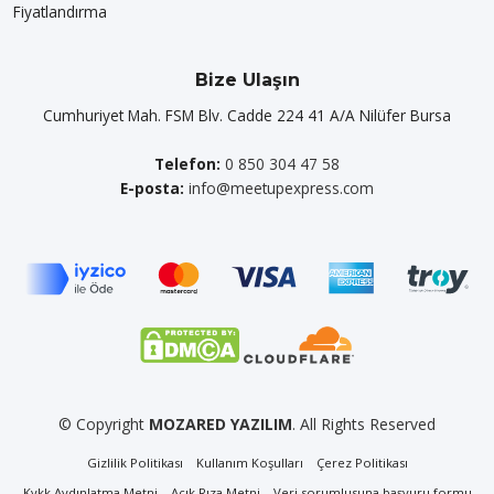
Fiyatlandırma
Bize Ulaşın
Cumhuriyet Mah. FSM Blv. Cadde 224 41 A/A Nilüfer Bursa
Telefon:
0 850 304 47 58
E-posta:
info@meetupexpress.com
© Copyright
MOZARED YAZILIM
. All Rights Reserved
Gizlilik Politikası
Kullanım Koşulları
Çerez Politikası
Kvkk Aydınlatma Metni
Açık Rıza Metni
Veri sorumlusuna başvuru formu