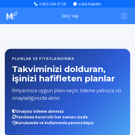
0 850 304 47 58
Vakit Nakittir
Giriş Yap
PLANLAR VE FIYATLANDIRMA
Takviminizi dolduran,
işinizi hafifleten planlar
İhtiyacınıza uygun planı seçin; ödeme yalnızca siz
onayladığınızda alınır.
Onaysız ödeme alınmaz
Yenileme kontrolü her zaman sizde
Kurulumda ve kullanımda yanınızdayız