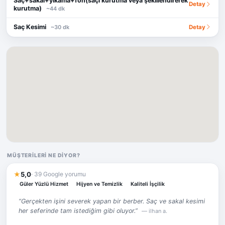
Saç+sakal+yıkama+fön(saçı kurutma veya şekillendirerek
Detay
kurutma)
~44 dk
Saç Kesimi
Detay
~30 dk
MÜŞTERILERI NE DIYOR?
★
5,0
· 39 Google yorumu
Güler Yüzlü Hizmet
Hijyen ve Temizlik
Kaliteli İşçilik
“Gerçekten işini severek yapan bir berber. Saç ve sakal kesimi
her seferinde tam istediğim gibi oluyor.”
— ilhan a.