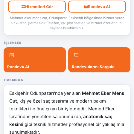
Hizmetleri Gör
Randevu Al
Mehmet eker mens cut, Odunpazarı Eskişehir bölgesinde hizmet veren
bir kuaför işletmesidir. Telefon, çalışma saatleri ve hizmet özetlerini bu
sayfada bulabilirsiniz.
İŞLEMLER
Randevu Al
Randevularını Sorgula
HAKKINDA
Eskişehir Odunpazarı'nda yer alan
Mehmet Eker Mens
Cut
, kişiye özel saç tasarımı ve modern bakım
teknikleri ile öne çıkan bir işletmedir. Memed Eker
tarafından yönetilen salonumuzda,
anatomik saç
kesimi
gibi teknik hizmetler profesyonel bir yaklaşımla
sunulmaktadır.