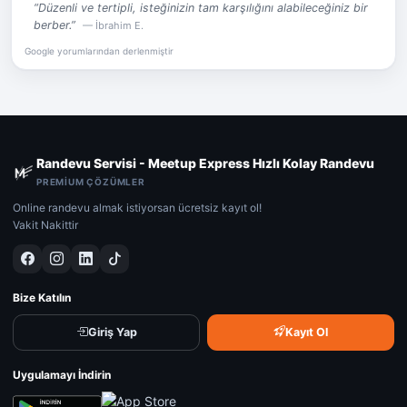
“Düzenli ve tertipli, isteğinizin tam karşılığını alabileceğiniz bir
berber.”
— İbrahim E.
Google yorumlarından derlenmiştir
Randevu Servisi - Meetup Express Hızlı Kolay Randevu
PREMIUM ÇÖZÜMLER
Online randevu almak istiyorsan ücretsiz kayıt ol!
Vakit Nakittir
Bize Katılın
Giriş Yap
Kayıt Ol
Uygulamayı İndirin