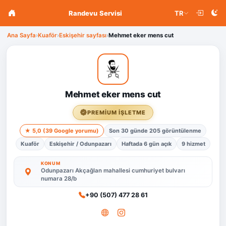
Randevu Servisi
TR
Ana Sayfa
›
Kuaför
›
Eskişehir sayfası
›
Mehmet eker mens cut
Mehmet eker mens cut
PREMIUM İŞLETME
★ 5,0 (39 Google yorumu)
Son 30 günde 205 görüntülenme
Kuaför
Eskişehir / Odunpazarı
Haftada 6 gün açık
9 hizmet
KONUM
Odunpazarı Akçağlan mahallesi cumhuriyet bulvarı
numara 28/b
+90 (507) 477 28 61