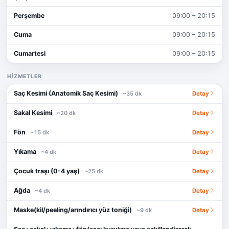
Perşembe
09:00 – 20:15
Cuma
09:00 – 20:15
Cumartesi
09:00 – 20:15
HIZMETLER
Saç Kesimi (Anatomik Saç Kesimi)
Detay
~35 dk
Sakal Kesimi
Detay
~20 dk
Fön
Detay
~15 dk
Yıkama
Detay
~4 dk
Çocuk traşı (0-4 yaş)
Detay
~25 dk
Ağda
Detay
~4 dk
Maske(kil/peeling/arındırıcı yüz toniği)
Detay
~9 dk