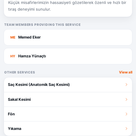
Küçük misafirlerimizin hassasiyeti gözetilerek özenli ve hızlı bir
tıraş deneyimi sunulur.
TEAM MEMBERS PROVIDING THIS SERVICE
Memed Eker
ME
Hamza Yünaçtı
HY
View all
OTHER SERVICES
Saç Kesimi (Anatomik Saç Kesimi)
Sakal Kesimi
Fön
Yıkama