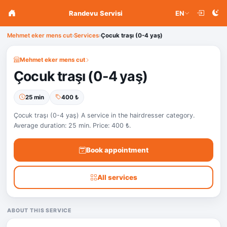
Randevu Servisi
EN
Mehmet eker mens cut
›
Services
›
Çocuk traşı (0-4 yaş)
Mehmet eker mens cut
Çocuk traşı (0-4 yaş)
25 min
400 ₺
Çocuk traşı (0-4 yaş) A service in the hairdresser category.
Average duration: 25 min. Price: 400 ₺.
Book appointment
All services
ABOUT THIS SERVICE