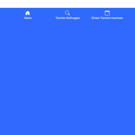
Heim
Termin Anfragen
Einen Termin machen
UNTERNEHMEN IN DER NÄHE
Alle anzeigen
Merve Tokdemir
5.0
Schönheit und Körperpflege
Hoşnudiye · Tepebaşı
ES2 Online
Kunst und Kultur
İstanbul
Mezze House
Café & Restaurant
İstanbul