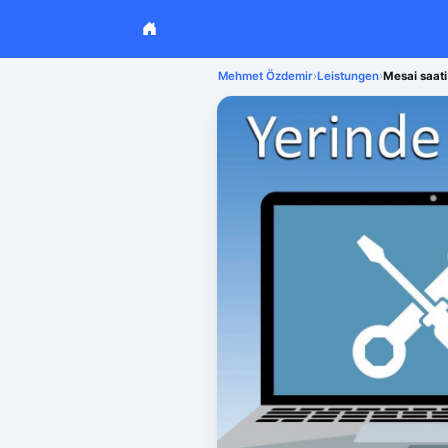
Mehmet Özdemir
›
Leistungen
›
Mesai saati