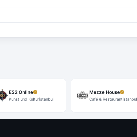
ES2 Online
Mezze House
Kunst und Kultur
İstanbul
Café & Restaurant
İstanbu