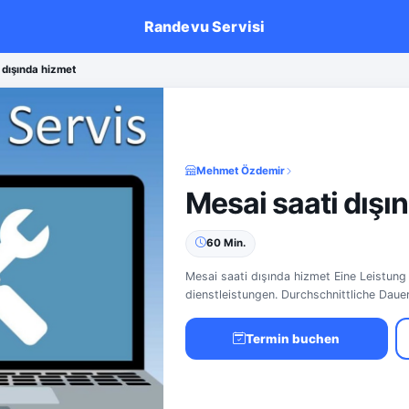
Randevu Servisi
 dışında hizmet
Mehmet Özdemir
Mesai saati dışı
60 Min.
Mesai saati dışında hizmet Eine Leistung 
dienstleistungen. Durchschnittliche Dauer
Termin buchen