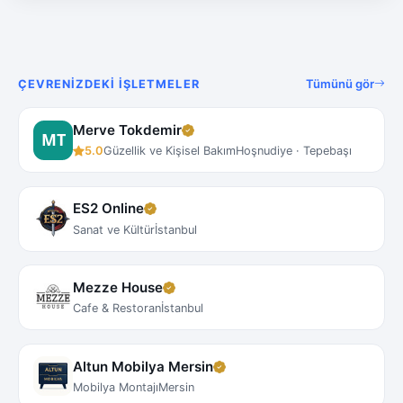
Tümünü gör
ÇEVRENIZDEKI İŞLETMELER
Merve Tokdemir
5.0
Güzellik ve Kişisel Bakım
Hoşnudiye · Tepebaşı
ES2 Online
Sanat ve Kültür
İstanbul
Mezze House
Cafe & Restoran
İstanbul
Altun Mobilya Mersin
Mobilya Montajı
Mersin