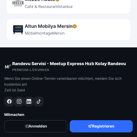
Café & Restaurant
İstanbul
Altun Mobilya Mersin
Möbelmontage
Mersin
Randevu Servisi - Meetup Express Hızlı Kolay Randevu
PREMIUM-LÖSUNGEN
Wenn Sie einen Online-Termin vereinbaren möchten, melden Sie sich
kostenlos an!
Zeit ist Geld
Mitmachen
Anmelden
Registrieren