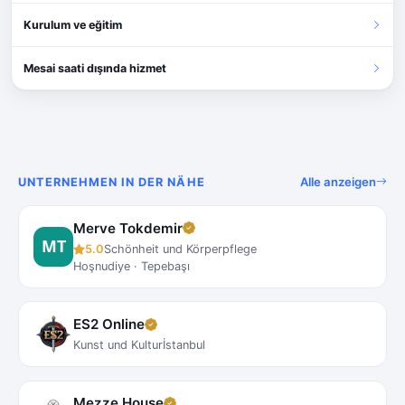
Kurulum ve eğitim
Mesai saati dışında hizmet
Alle anzeigen
UNTERNEHMEN IN DER NÄHE
Merve Tokdemir
5.0
Schönheit und Körperpflege
Hoşnudiye · Tepebaşı
ES2 Online
Kunst und Kultur
İstanbul
Mezze House