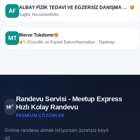
ALBAY FİZİK TEDAVİ VE EGZERSİZ DANIŞMA MERKEZİ
Sağlık Hizmetleri
Bitlis
Merve Tokdemir
5.0
Güzellik ve Kişisel Bakım
Hoşnudiye · Tepebaşı
Randevu Servisi - Meetup Express
Hızlı Kolay Randevu
PREMIUM ÇÖZÜMLER
Online randevu almak istiyorsan ücretsiz kayıt
ol!