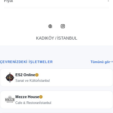
Fiyat
-
KADIKÖY / İSTANBUL
ÇEVRENIZDEKI İŞLETMELER
Tümünü gör
ES2 Online
Sanat ve Kültür
İstanbul
Mezze House
Cafe & Restoran
İstanbul