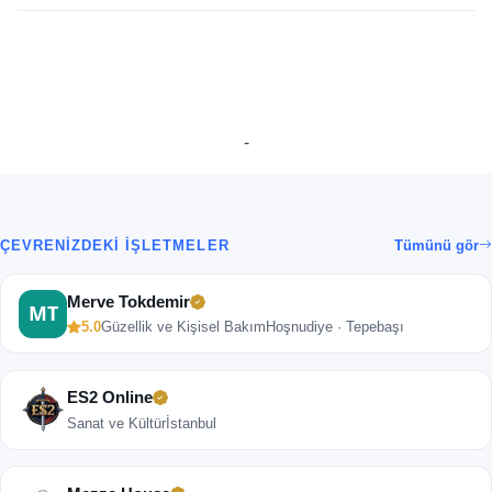
-
ÇEVRENIZDEKI İŞLETMELER
Tümünü gör
Merve Tokdemir
5.0
Güzellik ve Kişisel Bakım
Hoşnudiye · Tepebaşı
ES2 Online
Sanat ve Kültür
İstanbul