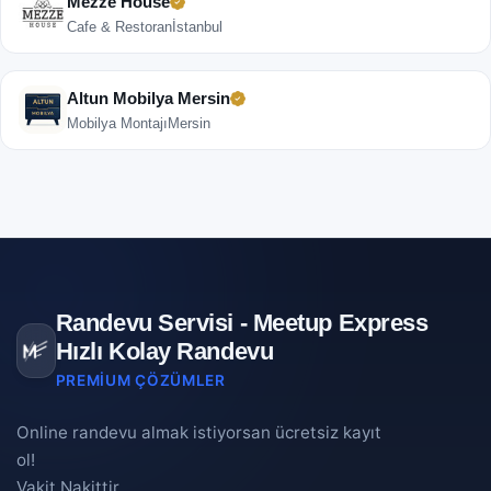
Mezze House
Cafe & Restoran
İstanbul
Altun Mobilya Mersin
Mobilya Montajı
Mersin
Randevu Servisi - Meetup Express
Hızlı Kolay Randevu
PREMIUM ÇÖZÜMLER
Online randevu almak istiyorsan ücretsiz kayıt
ol!
Vakit Nakittir