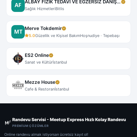
ALBAY FİZİK TEDAVİ VE EGZERSİZ DANIŞMA MERKEZİ
Sağlık Hizmetleri
Bitlis
Merve Tokdemir
5.0
Güzellik ve Kişisel Bakım
Hoşnudiye · Tepebaşı
ES2 Online
Sanat ve Kültür
İstanbul
Mezze House
Cafe & Restoran
İstanbul
Randevu Servisi - Meetup Express Hızlı Kolay Randevu
PREMIUM ÇÖZÜMLER
Online randevu almak istiyorsan ücretsiz kayıt ol!