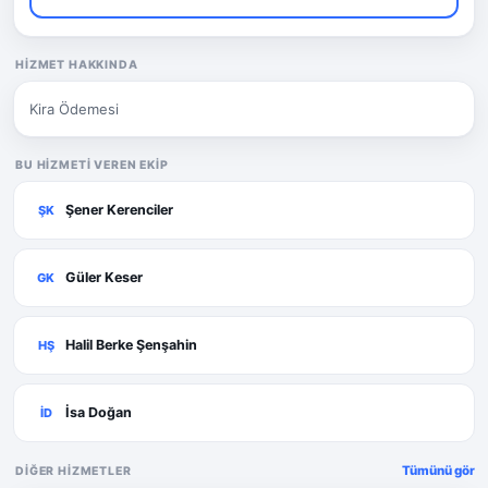
HIZMET HAKKINDA
Kira Ödemesi
BU HIZMETI VEREN EKIP
Şener Kerenciler
ŞK
Güler Keser
GK
Halil Berke Şenşahin
HŞ
İsa Doğan
İD
Tümünü gör
DIĞER HIZMETLER