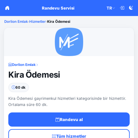
Randevu Servisi
TR
Dorlion Emlak
›
Hizmetler
›
Kira Ödemesi
Dorlion Emlak
Kira Ödemesi
60 dk
Kira Ödemesi gayrimenkul hizmetleri kategorisinde bir hizmettir.
Ortalama süre 60 dk.
Randevu al
Tüm hizmetler