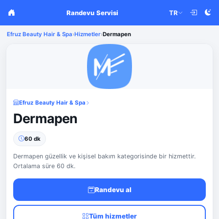
Randevu Servisi
TR
Efruz Beauty Hair & Spa
›
Hizmetler
›
Dermapen
Efruz Beauty Hair & Spa
Dermapen
60 dk
Dermapen güzellik ve kişisel bakım kategorisinde bir hizmettir.
Ortalama süre 60 dk.
Randevu al
Tüm hizmetler