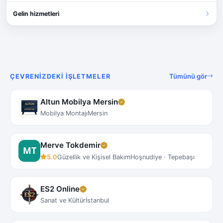
Gelin hizmetleri
Tümünü gör
ÇEVRENIZDEKI İŞLETMELER
Altun Mobilya Mersin
Mobilya Montajı
Mersin
Merve Tokdemir
5.0
Güzellik ve Kişisel Bakım
Hoşnudiye · Tepebaşı
ES2 Online
Sanat ve Kültür
İstanbul