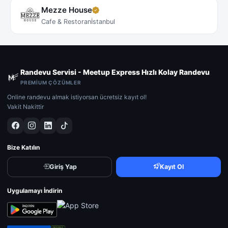
Mezze House
Cafe & Restoran
İstanbul
Randevu Servisi - Meetup Express Hızlı Kolay Randevu
PREMIUM ÇÖZÜMLER
Online randevu almak istiyorsan ücretsiz kayıt ol!
Vakit Nakittir
Bize Katılın
Giriş Yap
Kayıt Ol
Uygulamayı İndirin