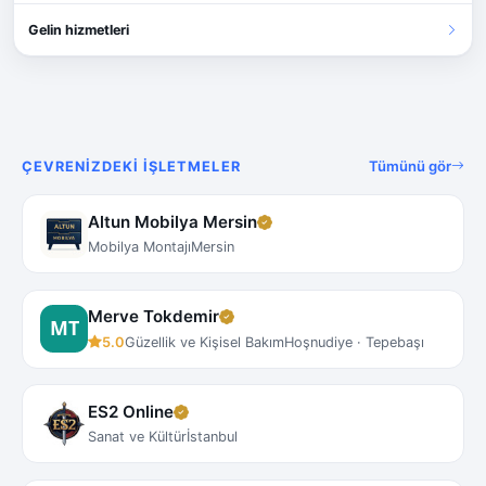
Gelin hizmetleri
Tümünü gör
ÇEVRENIZDEKI İŞLETMELER
Altun Mobilya Mersin
Mobilya Montajı
Mersin
Merve Tokdemir
5.0
Güzellik ve Kişisel Bakım
Hoşnudiye · Tepebaşı
ES2 Online
Sanat ve Kültür
İstanbul