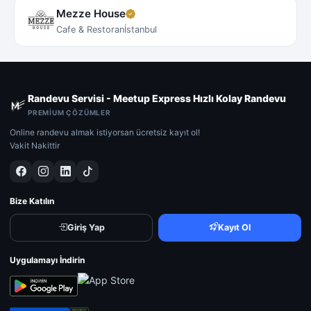
Mezze House
Cafe & Restoran
İstanbul
Randevu Servisi - Meetup Express Hızlı Kolay Randevu
PREMIUM ÇÖZÜMLER
Online randevu almak istiyorsan ücretsiz kayıt ol!
Vakit Nakittir
Bize Katılın
Giriş Yap
Kayıt Ol
Uygulamayı İndirin