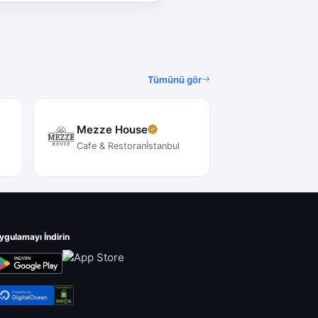
Tümünü gör
Mezze House
Cafe & Restoran
İstanbul
ygulamayı İndirin