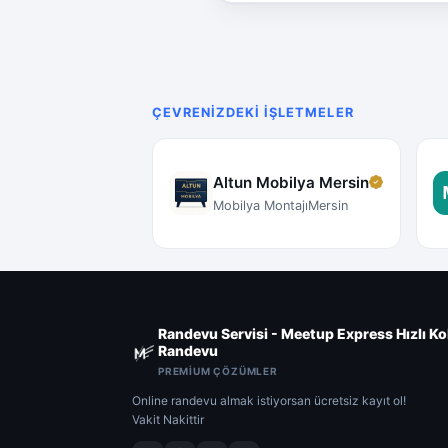
ÇEVRENIZDEKI İŞLETMELER
Altun Mobilya Mersin
Mobilya Montajı
Mersin
Randevu Servisi - Meetup Express Hızlı Ko
Randevu
PREMIUM ÇÖZÜMLER
Online randevu almak istiyorsan ücretsiz kayıt ol!
Vakit Nakittir