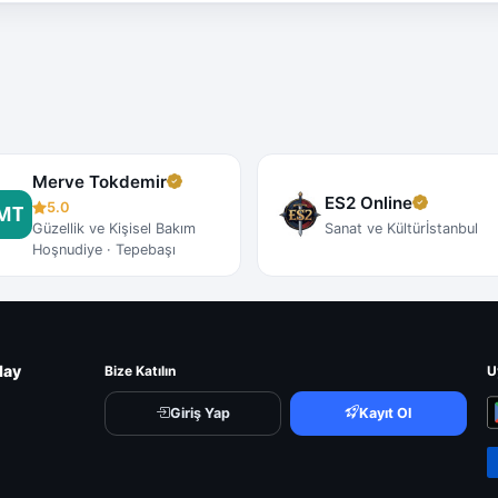
Merve Tokdemir
ES2 Online
5.0
Güzellik ve Kişisel Bakım
Sanat ve Kültür
İstanbul
Hoşnudiye · Tepebaşı
lay
Bize Katılın
U
Giriş Yap
Kayıt Ol