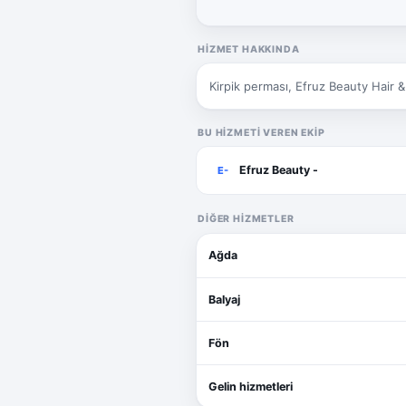
HIZMET HAKKINDA
Kirpik perması, Efruz Beauty Hair 
BU HIZMETI VEREN EKIP
Efruz Beauty -
E-
DIĞER HIZMETLER
Ağda
Balyaj
Fön
Gelin hizmetleri