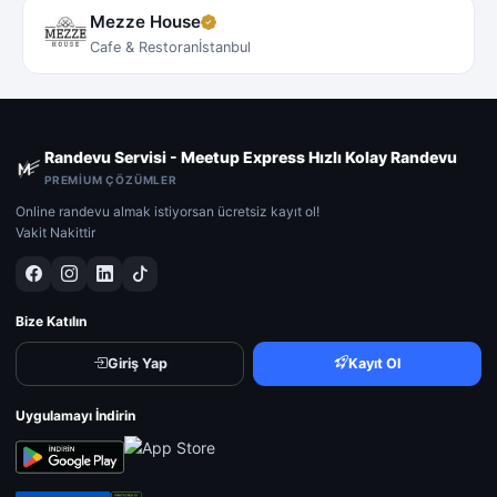
Mezze House
Cafe & Restoran
İstanbul
Randevu Servisi - Meetup Express Hızlı Kolay Randevu
PREMIUM ÇÖZÜMLER
Online randevu almak istiyorsan ücretsiz kayıt ol!
Vakit Nakittir
Bize Katılın
Giriş Yap
Kayıt Ol
Uygulamayı İndirin