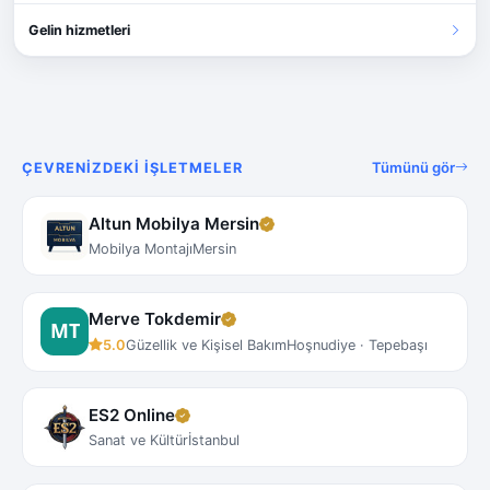
Gelin hizmetleri
Tümünü gör
ÇEVRENIZDEKI İŞLETMELER
Altun Mobilya Mersin
Mobilya Montajı
Mersin
Merve Tokdemir
5.0
Güzellik ve Kişisel Bakım
Hoşnudiye · Tepebaşı
ES2 Online
Sanat ve Kültür
İstanbul