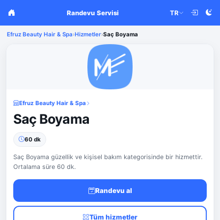
Randevu Servisi
TR
Efruz Beauty Hair & Spa
›
Hizmetler
›
Saç Boyama
Efruz Beauty Hair & Spa
Saç Boyama
60 dk
Saç Boyama güzellik ve kişisel bakım kategorisinde bir hizmettir.
Ortalama süre 60 dk.
Randevu al
Tüm hizmetler