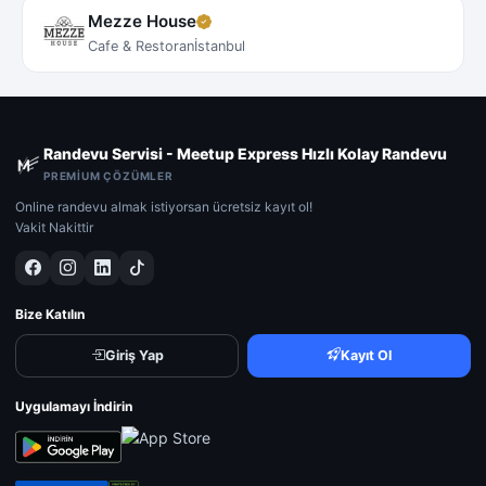
Mezze House
Cafe & Restoran
İstanbul
Randevu Servisi - Meetup Express Hızlı Kolay Randevu
PREMIUM ÇÖZÜMLER
Online randevu almak istiyorsan ücretsiz kayıt ol!
Vakit Nakittir
Bize Katılın
Giriş Yap
Kayıt Ol
Uygulamayı İndirin