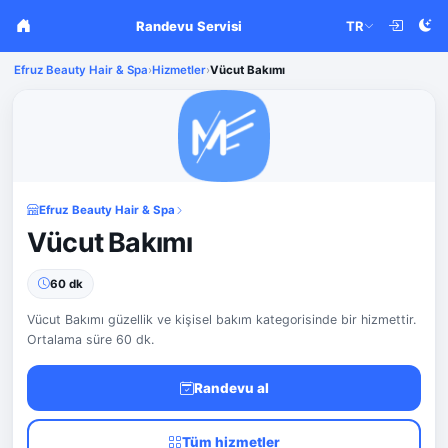
Randevu Servisi
TR
Efruz Beauty Hair & Spa
›
Hizmetler
›
Vücut Bakımı
Efruz Beauty Hair & Spa
Vücut Bakımı
60 dk
Vücut Bakımı güzellik ve kişisel bakım kategorisinde bir hizmettir.
Ortalama süre 60 dk.
Randevu al
Tüm hizmetler