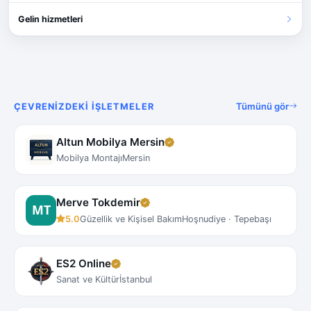
Gelin hizmetleri
Tümünü gör
ÇEVRENIZDEKI İŞLETMELER
Altun Mobilya Mersin
Mobilya Montajı
Mersin
Merve Tokdemir
5.0
Güzellik ve Kişisel Bakım
Hoşnudiye · Tepebaşı
ES2 Online
Sanat ve Kültür
İstanbul