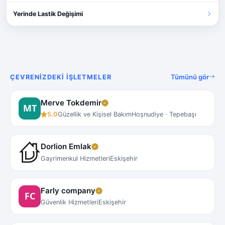
Yerinde Lastik Değişimi
Tümünü gör
ÇEVRENIZDEKI İŞLETMELER
Merve Tokdemir
5.0
Güzellik ve Kişisel Bakım
Hoşnudiye · Tepebaşı
Dorlion Emlak
Gayrimenkul Hizmetleri
Eskişehir
Farly company
Güvenlik Hizmetleri
Eskişehir