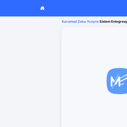
Kurumsal Zeka
›
Услуги
›
Sistem Entegras