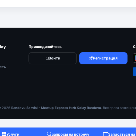
lay
Присоединяйтесь
С
Войти
Регистрация
тесь
 2026
Randevu Servisi - Meetup Express Hızlı Kolay Randevu
. Все права защищен
Услуги
запросы на встречу
Записаться на