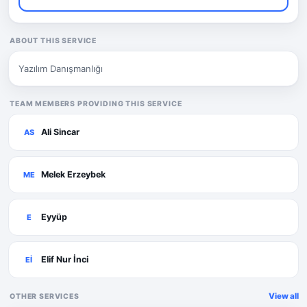
ABOUT THIS SERVICE
Yazılım Danışmanlığı
TEAM MEMBERS PROVIDING THIS SERVICE
Ali Sincar
AS
Melek Erzeybek
ME
Eyyüp
E
Elif Nur İnci
Eİ
View all
OTHER SERVICES