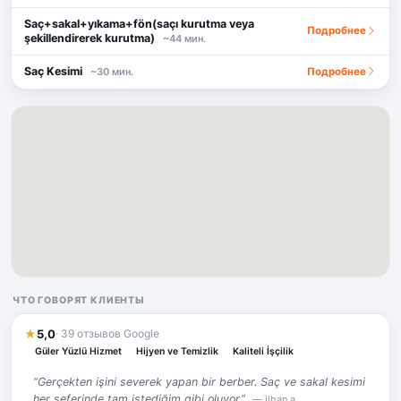
Saç+sakal+yıkama+fön(saçı kurutma veya
Подробнее
şekillendirerek kurutma)
~44 мин.
Saç Kesimi
Подробнее
~30 мин.
ЧТО ГОВОРЯТ КЛИЕНТЫ
★
5,0
· 39 отзывов Google
Güler Yüzlü Hizmet
Hijyen ve Temizlik
Kaliteli İşçilik
“Gerçekten işini severek yapan bir berber. Saç ve sakal kesimi
her seferinde tam istediğim gibi oluyor.”
— ilhan a.