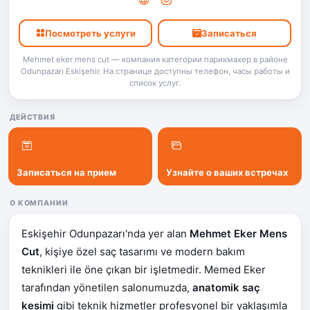
Посмотреть услуги
Записаться
Mehmet eker mens cut — компания категории парикмахер в районе
Odunpazarı Eskişehir. На странице доступны телефон, часы работы и
список услуг.
ДЕЙСТВИЯ
Записаться на прием
Узнайте о ваших встречах
О КОМПАНИИ
Eskişehir Odunpazarı'nda yer alan
Mehmet Eker Mens
Cut
, kişiye özel saç tasarımı ve modern bakım
teknikleri ile öne çıkan bir işletmedir. Memed Eker
tarafından yönetilen salonumuzda,
anatomik saç
kesimi
gibi teknik hizmetler profesyonel bir yaklaşımla