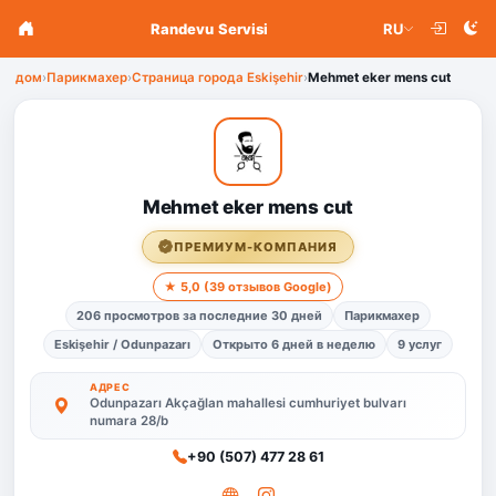
Randevu Servisi
RU
дом
›
Парикмахер
›
Страница города Eskişehir
›
Mehmet eker mens cut
Mehmet eker mens cut
ПРЕМИУМ-КОМПАНИЯ
★ 5,0 (39 отзывов Google)
206 просмотров за последние 30 дней
Парикмахер
Eskişehir / Odunpazarı
Открыто 6 дней в неделю
9 услуг
АДРЕС
Odunpazarı Akçağlan mahallesi cumhuriyet bulvarı
numara 28/b
+90 (507) 477 28 61