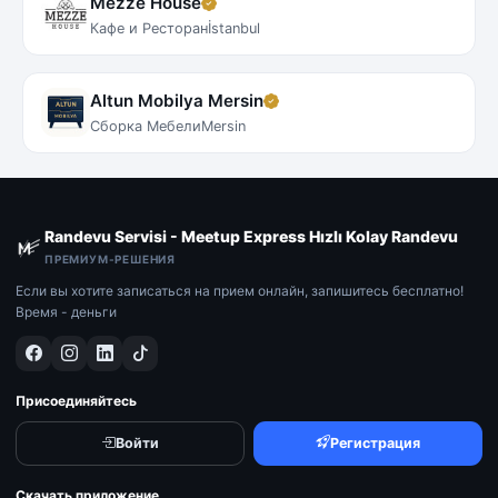
Mezze House
Кафе и Ресторан
İstanbul
Altun Mobilya Mersin
Сборка Мебели
Mersin
Randevu Servisi - Meetup Express Hızlı Kolay Randevu
ПРЕМИУМ-РЕШЕНИЯ
Если вы хотите записаться на прием онлайн, запишитесь бесплатно!
Время - деньги
Присоединяйтесь
Войти
Регистрация
Скачать приложение