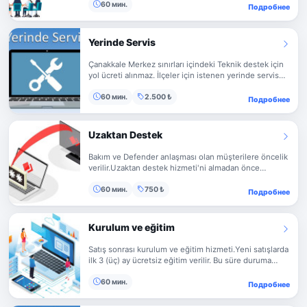
ihtiyaçlar ve sosyal medya gibi alanları kapsar. Fiyat ve
60 мин.
Подробнее
süreç görüşmelerden sonra belirlenir.
Yerinde Servis
Çanakkale Merkez sınırları içindeki Teknik destek için
yol ücreti alınmaz. İlçeler için istenen yerinde servis
hizmeti için ayrıca yol ücreti ilave edilir. 60 dk dan fazla
süren destek için ilave saat ücreti 500 ₺ dir.
60 мин.
2.500 ₺
Подробнее
Uzaktan Destek
Bakım ve Defender anlaşması olan müşterilere öncelik
verilir.Uzaktan destek hizmeti'ni almadan önce
istediğiniz destek hakkında detaylı bilgi veriniz. Talep
ettiğiniz destek ücretli ise ödemeyi yapmadan destek
60 мин.
750 ₺
Подробнее
alamazsınız. İlave saat ücreti 250 ₺ dir.
Kurulum ve eğitim
Satış sonrası kurulum ve eğitim hizmeti.Yeni satışlarda
ilk 3 (üç) ay ücretsiz eğitim verilir. Bu süre duruma
göre en fazla 6 ay olabilir.Sonraki dönemlerde talep
edilen her türlü eğitim ve servis talepleri
60 мин.
Подробнее
ücretlendirilir. Fiyatlandırma ihtiyaç ve taleplere göre
belirlenir.Yazılım ürünlerinden amacına ulaşması ve en