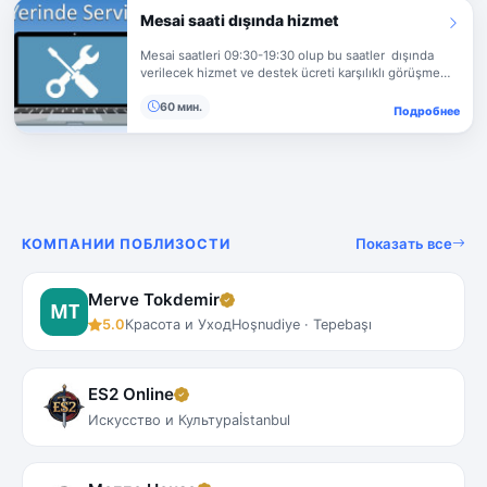
yüksek verimin alınabilmesi için destek ve bakım
Mesai saati dışında hizmet
hizmeti alınması tavsiye edilir.
Mesai saatleri 09:30-19:30 olup bu saatler dışında
verilecek hizmet ve destek ücreti karşılıklı görüşme
sonucunda belirlenir. Fiyat Alınız
60 мин.
Подробнее
Показать все
КОМПАНИИ ПОБЛИЗОСТИ
Merve Tokdemir
5.0
Красота и Уход
Hoşnudiye · Tepebaşı
ES2 Online
Искусство и Культура
İstanbul