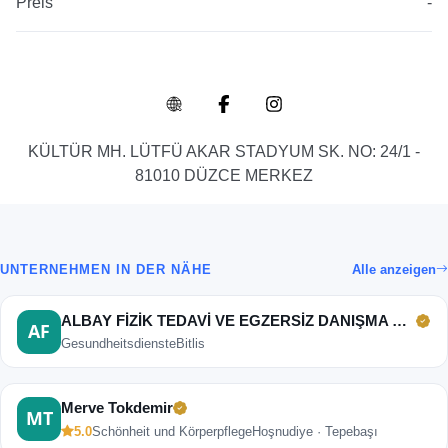
Preis
-
KÜLTÜR MH. LÜTFÜ AKAR STADYUM SK. NO: 24/1 -
81010 DÜZCE MERKEZ
UNTERNEHMEN IN DER NÄHE
Alle anzeigen
ALBAY FİZİK TEDAVİ VE EGZERSİZ DANIŞMA MERKEZİ
Gesundheitsdienste
Bitlis
Merve Tokdemir
5.0
Schönheit und Körperpflege
Hoşnudiye · Tepebaşı