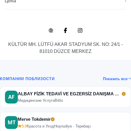
Цена
-
KÜLTÜR MH. LÜTFÜ AKAR STADYUM SK. NO: 24/1 -
81010 DÜZCE MERKEZ
КОМПАНИИ ПОБЛИЗОСТИ
Показать все
ALBAY FİZİK TEDAVİ VE EGZERSİZ DANIŞMA MERKEZİ
Медицинские Услуги
Bitlis
Merve Tokdemir
5.0
Красота и Уход
Hoşnudiye · Tepebaşı