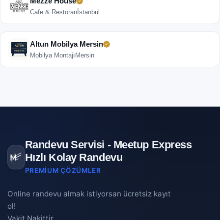
Mezze House
Cafe & Restoran
İstanbul
Altun Mobilya Mersin
Mobilya Montajı
Mersin
Randevu Servisi - Meetup Express
Hızlı Kolay Randevu
PREMIUM ÇÖZÜMLER
Online randevu almak istiyorsan ücretsiz kayıt
ol!
Vakit Nakittir