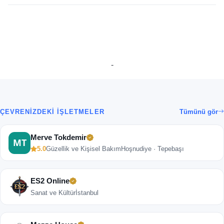
-
ÇEVRENIZDEKI İŞLETMELER
Tümünü gör
Merve Tokdemir
5.0
Güzellik ve Kişisel Bakım
Hoşnudiye · Tepebaşı
ES2 Online
Sanat ve Kültür
İstanbul