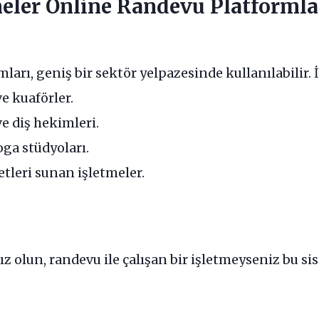
meler Online Randevu Platforml
arı, geniş bir sektör yelpazesinde kullanılabilir. İ
ve kuaförler.
e diş hekimleri.
oga stüdyoları.
leri sunan işletmeler.
z olun, randevu ile çalışan bir işletmeyseniz bu sis