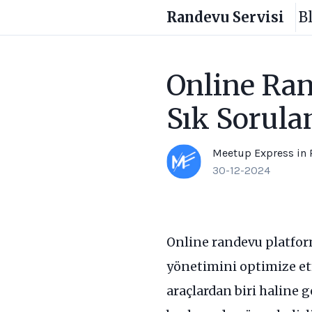
Randevu Servisi
B
Online Ra
Sık Sorula
Meetup Express
in
30-12-2024
Online randevu platfor
yönetimini optimize etm
araçlardan biri haline 