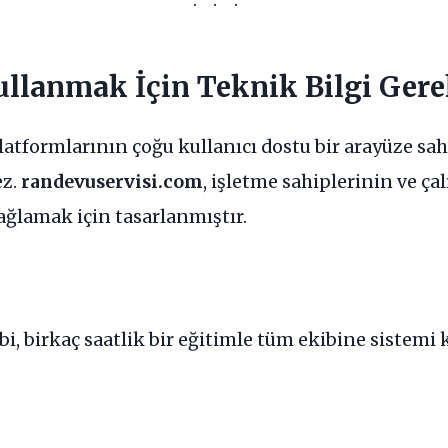
ullanmak İçin Teknik Bilgi Gere
latformlarının çoğu kullanıcı dostu bir arayüze sah
ez.
randevuservisi.com
, işletme sahiplerinin ve ça
ağlamak için tasarlanmıştır.
bi, birkaç saatlik bir eğitimle tüm ekibine sistemi 