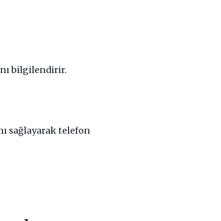
ı bilgilendirir.
nı sağlayarak telefon