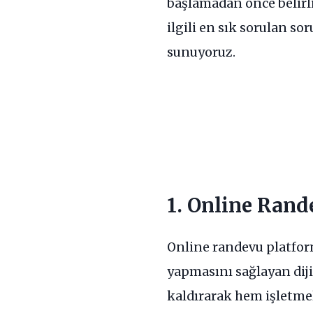
başlamadan önce belirli
ilgili en sık sorulan sor
sunuyoruz.
1. Online Rand
Online randevu platfor
yapmasını sağlayan diji
kaldırarak hem işletme