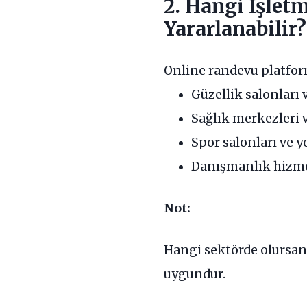
2. Hangi İşlet
Yararlanabilir?
Online randevu platforml
Güzellik salonları 
Sağlık merkezleri v
Spor salonları ve y
Danışmanlık hizmet
Not:
Hangi sektörde olursanı
uygundur.