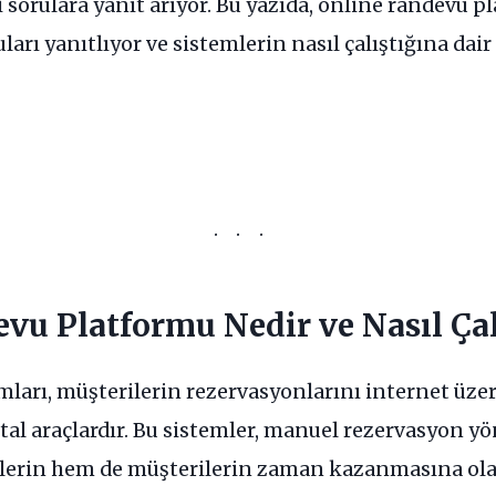
 sorulara yanıt arıyor. Bu yazıda, online randevu 
uları yanıtlıyor ve sistemlerin nasıl çalıştığına dair 
evu Platformu Nedir ve Nasıl Çal
mları, müşterilerin rezervasyonlarını internet üze
tal araçlardır. Bu sistemler, manuel rezervasyon y
lerin hem de müşterilerin zaman kazanmasına ola