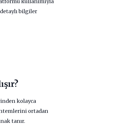
platformu kullanımıyla
detaylı bilgiler
ışır?
rinden kolayca
öntemlerini ortadan
nak tanır.