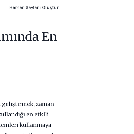
Hemen Sayfanı Oluştur
nımında En
i geliştirmek, zaman
ullandığı en etkili
istemleri kullanmaya