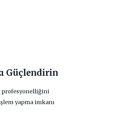
zı Güçlendirin
 profesyonelliğini
z işlem yapma imkanı