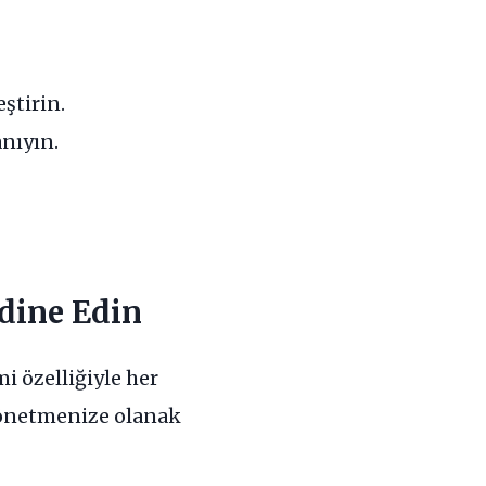
ştirin.
anıyın.
rdine Edin
i özelliğiyle her
 yönetmenize olanak