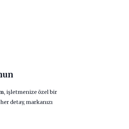
unun
om
, işletmenize özel bir
 her detay, markanızı