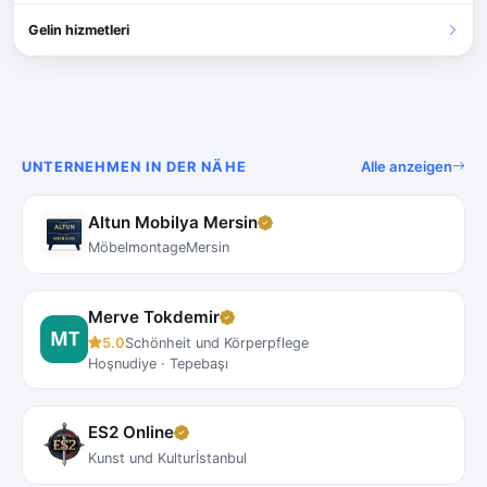
Gelin hizmetleri
Alle anzeigen
UNTERNEHMEN IN DER NÄHE
Altun Mobilya Mersin
Möbelmontage
Mersin
Merve Tokdemir
5.0
Schönheit und Körperpflege
Hoşnudiye · Tepebaşı
ES2 Online
Kunst und Kultur
İstanbul