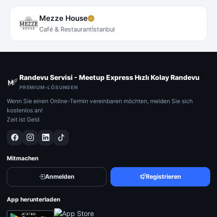
Mezze House
Café & Restaurant
İstanbul
Randevu Servisi - Meetup Express Hızlı Kolay Randevu
PREMIUM-LÖSUNGEN
Wenn Sie einen Online-Termin vereinbaren möchten, melden Sie sich
kostenlos an!
Zeit ist Geld
Mitmachen
Anmelden
Registrieren
App herunterladen