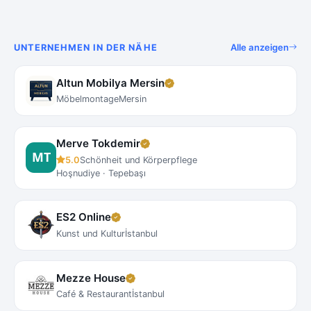
Alle anzeigen
UNTERNEHMEN IN DER NÄHE
Altun Mobilya Mersin
Möbelmontage
Mersin
Merve Tokdemir
5.0
Schönheit und Körperpflege
Hoşnudiye · Tepebaşı
ES2 Online
Kunst und Kultur
İstanbul
Mezze House
Café & Restaurant
İstanbul