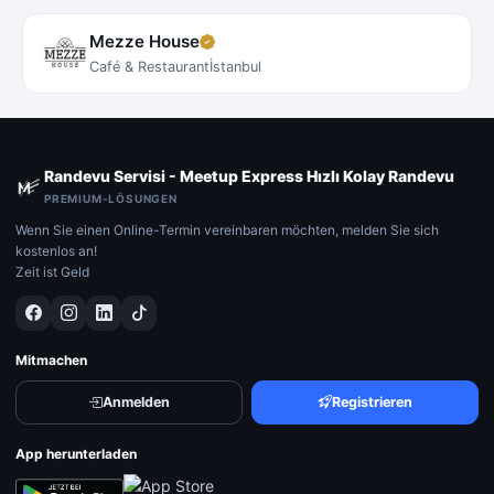
Mezze House
Café & Restaurant
İstanbul
Randevu Servisi - Meetup Express Hızlı Kolay Randevu
PREMIUM-LÖSUNGEN
Wenn Sie einen Online-Termin vereinbaren möchten, melden Sie sich
kostenlos an!
Zeit ist Geld
Mitmachen
Anmelden
Registrieren
App herunterladen