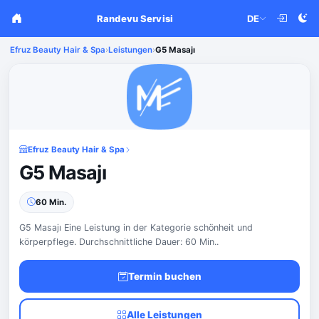
Randevu Servisi
DE
Efruz Beauty Hair & Spa
›
Leistungen
›
G5 Masajı
Efruz Beauty Hair & Spa
G5 Masajı
60 Min.
G5 Masajı Eine Leistung in der Kategorie schönheit und
körperpflege. Durchschnittliche Dauer: 60 Min..
Termin buchen
Alle Leistungen