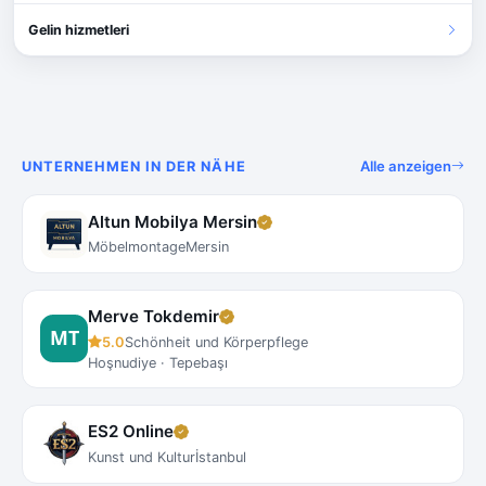
Gelin hizmetleri
Alle anzeigen
UNTERNEHMEN IN DER NÄHE
Altun Mobilya Mersin
Möbelmontage
Mersin
Merve Tokdemir
5.0
Schönheit und Körperpflege
Hoşnudiye · Tepebaşı
ES2 Online
Kunst und Kultur
İstanbul